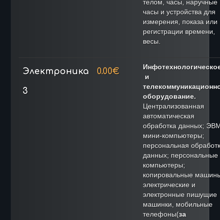
телом, часы, наручные
часы и устройства для
измерения, показа или
регистрации времени,
весы.
Инфотехнологическо
Электроника
0.00€
и
телекоммуникационн
3
оборудование.
Централизованная
автоматическая
обработка данных; ЭВМ
мини-компьютеры;
персональная обработ
данных; персональные
компьютеры;
копировальные машины
электрические и
электронные пишущие
машинки, мобильные
телефоны(
за