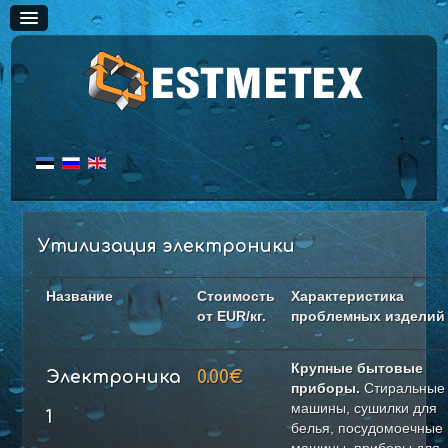
ГЛАВНАЯ
Утилизация электроники
УСЛУГИ
Название
Стоимость
Характеристика
ЦЕНЫ
от EUR/кг.
проблемных изделий
Черный металл
Скупка жести
Крупные бытовые
Электроника
0.00€
приборы.
Стиральные
Цветной металл
машины, сушилки для
1
Скупка меди
белья, посудомоечные