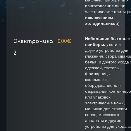
машины, приборы для
Скупка латуни
приготовления пищи,
Скупка нержавейки
электрические плиты (
з
Скупка алюминия
исключением
холодильников
).
Утилизация катализаторов
Утилизация электроники
Небольшие бытовые
Электроника
0.00€
НАШИ ПРЕДЛОЖЕНИЯ
приборы.
утюги и
другие устройства для
2
Анализ металлов
глажения, сворачивани
Продажа металла и биг-бэгов
белья и другого ухода 
одеждой, тостеры,
Транспорт металлолома
фритюрницы,
Демонтаж металла
кофемолки,
оборудование для
ПОРЯДОК ПРИЕМА
открывания контейнеро
Условия приема
или упаковок,
электрические ножи,
Не принимаем
машинки для стрижки
КОНТАКТЫ
волос, массажные
аппараты и другие
устройства для ухода з