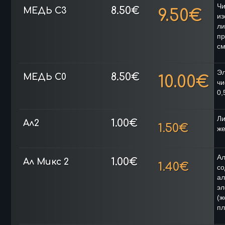
Чи
8.50€
МЕДЬ C3
9.50€
из
ли
пр
с
Эл
8.50€
МЕДЬ C0
10.00
€
чи
0,
Ли
1.00€
Ал2
1.50€
же
А
1.00€
Ал Микс 2
1.40€
со
а
эл
(ж
пл