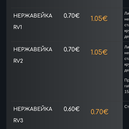
Ли
0.70€
НЕРЖАВЕЙКА
1.05€
н
ст
RV1
кр
де
Ли
0.70€
НЕРЖАВЕЙКА
1.05€
н
ст
RV2
кр
де
П
га
15
Ст
0.60€
НЕРЖАВЕЙКА
0.70€
RV3