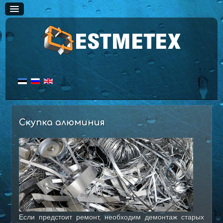
ГЛАВНАЯ
Скупка алюминия
УСЛУГИ
ЦЕНЫ
Черный металл
Скупка жести
Цветной металл
Скупка меди
Если предстоит ремонт, необходим демонтаж старых