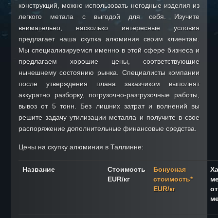
Скупка латуни
конструкций, можно использовать негодные изделия из
Скупка нержавейки
легкого метала с выгодой для себя. Изучите
внимательно, насколько интересные условия
Скупка алюминия
предлагает наша скупка алюминия своим клиентам.
Утилизация катализаторов
Мы специализируемся именно в этой сфере бизнеса и
Утилизация электроники
предлагаем хорошие цены, соответствующие
нынешнему состоянию рынка. Специалисты компании
НАШИ ПРЕДЛОЖЕНИЯ
после утверждения плана заказчиком выполнят
Анализ металлов
аккуратно разборку, погрузочно-разгрузочные работы,
Продажа металла и биг-бэгов
вывоз от 5 тонн. Без лишних затрат и волнений вы
Транспорт металлолома
решите задачу утилизации металла и получите в свое
распоряжение дополнительные финансовые средства.
Демонтаж металла
ПОРЯДОК ПРИЕМА
Цены на скупку алюминия в Таллинне:
Условия приема
Название
Стоимость
Бонусная
Ха
Не принимаем
EUR/кг
стоимость*
м
EUR/кг
о
КОНТАКТЫ
м