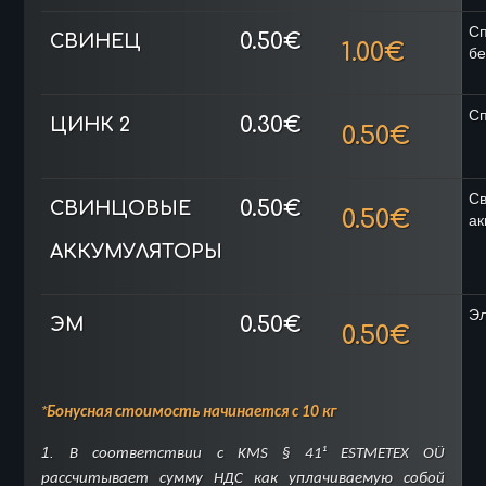
Сп
0.50€
СВИНЕЦ
1.00€
бе
Сп
0.30€
ЦИНК 2
0.50€
С
0.50€
СВИНЦОВЫЕ
0.50€
ак
АККУМУЛЯТОРЫ
Эл
0.50€
ЭМ
0.50€
*
Бонусная стоимость начинается с 10 кг
1.
В соответствии с KMS § 41¹ ESTMETEX OÜ
рассчитывает сумму НДС как уплачиваемую собой