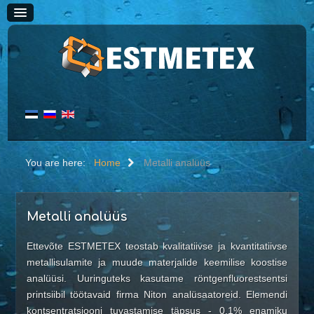
You are here:
Home
Metalli analüüs
AVALEHT
TEENUSED
HINNAD
Metalli analüüs
Must metall
Ettevõte ESTMETEX teostab kvalitatiivse ja kvantitatiivse
Terase kokkuost
metallisulamite ja muude materjalide keemilise koostise
Värviline metall
analüüsi. Uuringuteks kasutame röntgenfluorestsentsi
printsiibil töötavaid firma Niton analüsaatoreid. Elemendi
Vase kokkuost
kontsentratsiooni tuvastamise täpsus - 0,1% enamiku