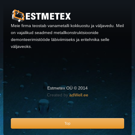
Meie firma teostab vanametalli kokkuostu ja väljavedu. Meil
on vajalikud seadmed metallkonstruktsioonide
demonteerimistööde läbiviimiseks ja eritehnika selle
väljaveoks.
Estmetex OÜ © 2014
Created by
adWell.ee
Top