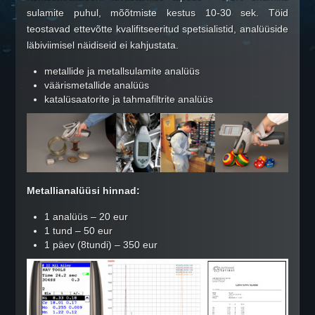
Messingu kokkuost
sulamite puhul, mõõtmiste kestus 10-30 sek. Töid
Roostevaba terase kokkuost
teostavad ettevõtte kvalifitseeritud spetsialistid, analüüside
Alumiiniumi kokkuost
läbiviimisel näidiseid ei kahjustata.
Katalüsaatorite kokkuost
metallide ja metallsulamite analüüs
Elektroonika kokkuost
väärismetallide analüüs
katalüsaatorite ja tahmafiltrite analüüs
MEIE PAKKUMISED
Metalli analüüs
Metalli ja Big-Bagide müük
Vanametalli transport
Metalli demontaaž
Metallianalüüsi hinnad:
VASTUVÕTMISE OLUKORD
1 analüüs – 20 eur
1 tund – 50 eur
Vastuvõtmise olukord
1 päev (8tundi) – 350 eur
Ei võeta vastu
KONTAKTID